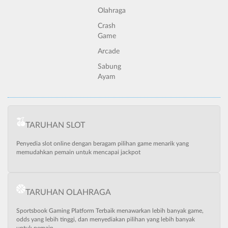
Olahraga
Crash
Game
Arcade
Sabung
Ayam
TARUHAN SLOT
Penyedia slot online dengan beragam pilihan game menarik yang
memudahkan pemain untuk mencapai jackpot
TARUHAN OLAHRAGA
Sportsbook Gaming Platform Terbaik menawarkan lebih banyak game,
odds yang lebih tinggi, dan menyediakan pilihan yang lebih banyak