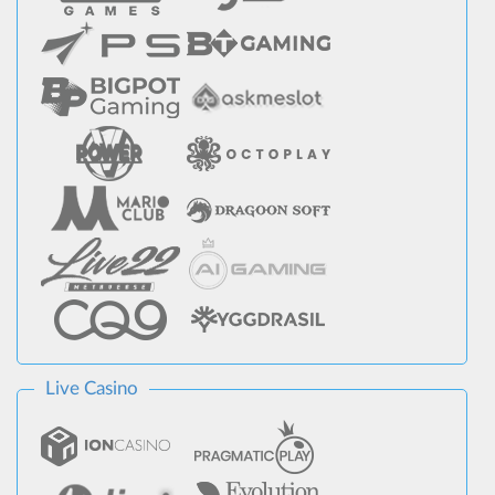
Live Casino