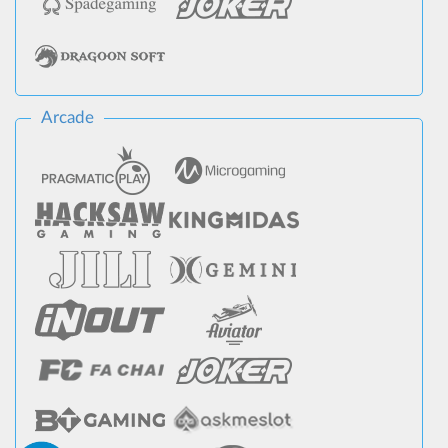
Arcade