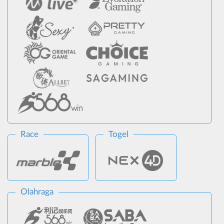
Race
Togel
Olahraga