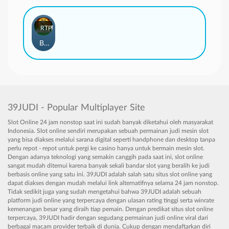
RTP
84%
Bagua
39JUDI - Popular Multiplayer Site
Slot Online 24 jam nonstop saat ini sudah banyak diketahui oleh masyarakat
Indonesia. Slot online sendiri merupakan sebuah permainan judi mesin slot
yang bisa diakses melalui sarana digital seperti handphone dan desktop tanpa
perlu repot - repot untuk pergi ke casino hanya untuk bermain mesin slot.
Dengan adanya teknologi yang semakin canggih pada saat ini, slot online
sangat mudah ditemui karena banyak sekali bandar slot yang beralih ke judi
berbasis online yang satu ini. 39JUDI adalah salah satu situs slot online yang
dapat diakses dengan mudah melalui link alternatifnya selama 24 jam nonstop.
Tidak sedikit juga yang sudah mengetahui bahwa 39JUDI adalah sebuah
platform judi online yang terpercaya dengan ulasan rating tinggi serta winrate
kemenangan besar yang diraih tiap pemain. Dengan predikat situs slot online
terpercaya, 39JUDI hadir dengan segudang permainan judi online viral dari
berbagai macam provider terbaik di dunia. Cukup dengan mendaftarkan diri