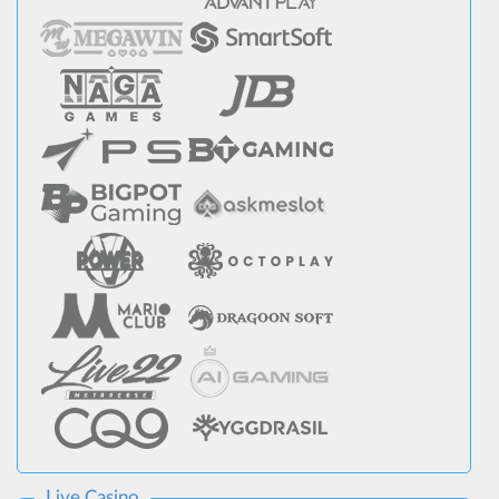
Live Casino