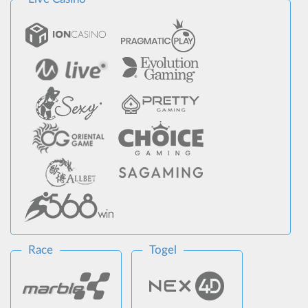
Race
Togel