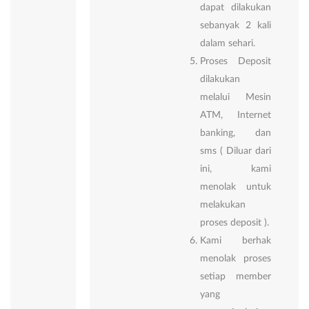
dapat dilakukan
sebanyak 2 kali
dalam sehari.
Proses Deposit
dilakukan
melalui Mesin
ATM, Internet
banking, dan
sms ( Diluar dari
ini, kami
menolak untuk
melakukan
proses deposit ).
Kami berhak
menolak proses
setiap member
yang