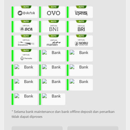
* Selama bank maintenance dan bank offline deposit dan penarikan
tidak dapat diproses