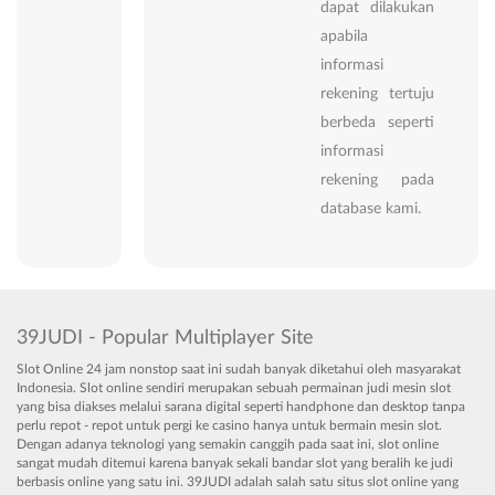
dapat dilakukan
apabila
informasi
rekening tertuju
berbeda seperti
informasi
rekening pada
database kami.
39JUDI - Popular Multiplayer Site
Slot Online 24 jam nonstop saat ini sudah banyak diketahui oleh masyarakat
Indonesia. Slot online sendiri merupakan sebuah permainan judi mesin slot
yang bisa diakses melalui sarana digital seperti handphone dan desktop tanpa
perlu repot - repot untuk pergi ke casino hanya untuk bermain mesin slot.
Dengan adanya teknologi yang semakin canggih pada saat ini, slot online
sangat mudah ditemui karena banyak sekali bandar slot yang beralih ke judi
berbasis online yang satu ini. 39JUDI adalah salah satu situs slot online yang