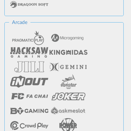
Arcade