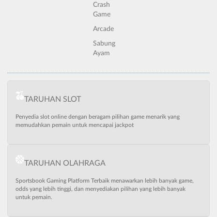
Crash
Game
Arcade
Sabung
Ayam
TARUHAN SLOT
Penyedia slot online dengan beragam pilihan game menarik yang
memudahkan pemain untuk mencapai jackpot
TARUHAN OLAHRAGA
Sportsbook Gaming Platform Terbaik menawarkan lebih banyak game,
odds yang lebih tinggi, dan menyediakan pilihan yang lebih banyak
untuk pemain.