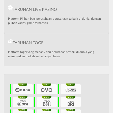
TARUHAN LIVE KASINO
Platform Pilihan bagi perusahaan-perusahaan terbaik di dunia, dengan
pilihan variasi game terbanyak
TARUHAN TOGEL
Platform togel yang menarik dari perusahan terbaik di dunia yang
menawarkan hadiah kemenangan besar