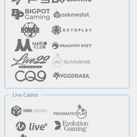
Live Casino