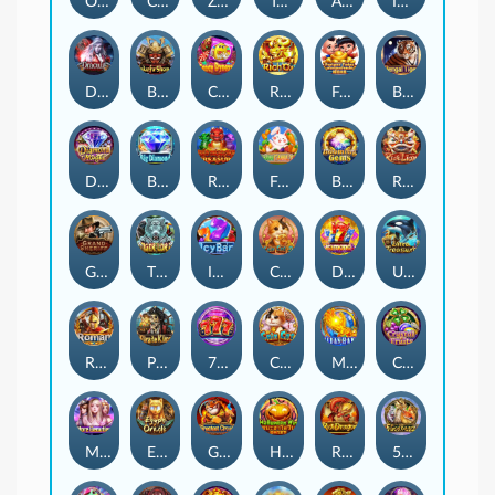
Ore Power
Chicken Dinner
Zeus
Toy Pop
Arab
Immortal Heroes
Dracula
Bakufu Shogun
Candy Dynasty
Rich Ox
Fortune Twins
Bengal Tiger
Diamond Mogul
Big Diamond
Red Dragon’s Treasure
Farm Family
Booming Gems
Rich Lion
Grand Sheriff
Tiger Lord
Icy Bar
Coin Cat 2
Diamond 7
Ultra Treasure
Roman
Pirate King
777
Coin Cat
Midas Hand
Crystal Fruits
More Beauties
Egypt Oracle
Greatest Circus
Halloween Win
Rich Dragon
5 God Beast