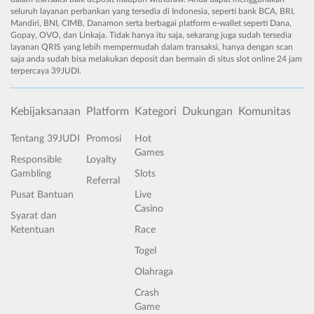
seluruh layanan perbankan yang tersedia di Indonesia, seperti bank BCA, BRI,
Mandiri, BNI, CIMB, Danamon serta berbagai platform e-wallet seperti Dana,
Gopay, OVO, dan Linkaja. Tidak hanya itu saja, sekarang juga sudah tersedia
layanan QRIS yang lebih mempermudah dalam transaksi, hanya dengan scan
saja anda sudah bisa melakukan deposit dan bermain di situs slot online 24 jam
terpercaya 39JUDI.
Kebijaksanaan
Platform
Kategori
Dukungan
Komunitas
Tentang 39JUDI
Promosi
Hot
Games
Responsible
Loyalty
Gambling
Slots
Referral
Pusat Bantuan
Live
Casino
Syarat dan
Ketentuan
Race
Togel
Olahraga
Crash
Game