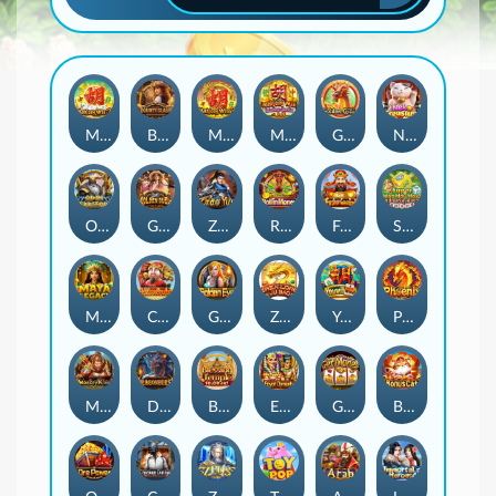
Mahjong Win 2
Bounty Clash
Mahjong Win 3
Mahjong Win
Golden Qilin
Neko Treasures
Odin Territory
Golden Duel
ZHAO YUN
Roll in Money
Fushen Coming
Super Hoo Hey How
Maya Legacy
Caishen Coming
Golden Eye
Zhen Long Ju Bao
You Will Win
Phoenix
Monkey King
Dragonburst
Blessing Temple
Egypt Dynasty
Get Money
Bonus Cat