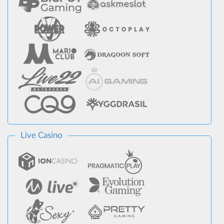
Live Casino