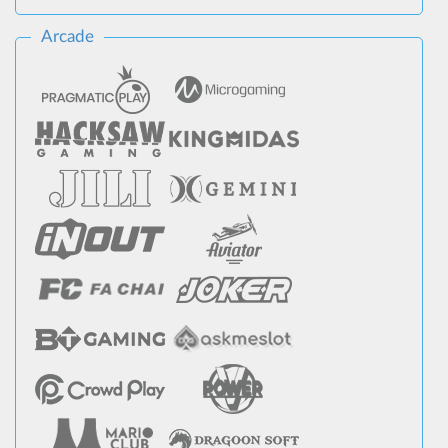
Arcade