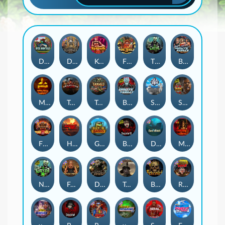
Duck Hunters
Deadwood R.I.P
Kenneth Must Die
Fire in the Hole 3
The Crypt
Brute Force: Alien Onslaught
Mental
Tombstone Slaughter
Tanked
Brute Force
Seamen
San Quentin 2: Death Row
Fire in the Hole 2
Highway to Hell
Gator Hunters
Blood & Shadow 2
Das xBoot
Mental 2
Nexus The Crypt
Folsom Prison
Dead Canary
Tombstone RIP
Beheaded
Road Rage