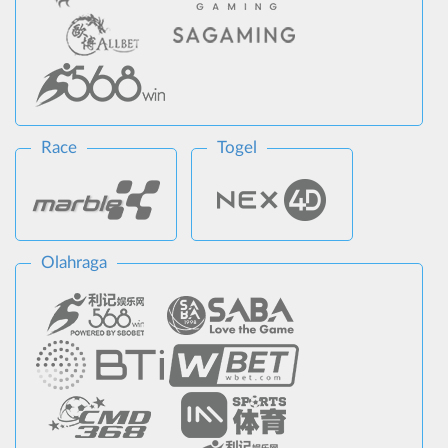
Race
Togel
Olahraga