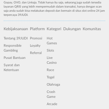
Gopay, OVO, dan Linkaja. Tidak hanya itu saja, sekarang juga sudah tersedia
layanan QRIS yang lebih mempermudah dalam transaksi, hanya dengan scan
saja anda sudah bisa melakukan deposit dan bermain di situs slot online 24 jam
terpercaya 39JUDI.
Kebijaksanaan
Platform
Kategori
Dukungan
Komunitas
Tentang 39JUDI
Promosi
Hot
Games
Responsible
Loyalty
Gambling
Slots
Referral
Pusat Bantuan
Live
Casino
Syarat dan
Ketentuan
Race
Togel
Olahraga
Crash
Game
Arcade