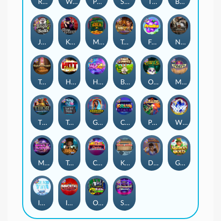
Remember Gulag
Walk of Shame
Poison Eve
Space Donkey
The Rave
Book Of Shadows
Jingle Balls
Karen Maneater
Monkey's Gold xPays
Tomb of Nefertiti
Fruits
Nexus Tombstone RIP
Tomb of Akhenaten
Hot Nudge
Hot 4 Cash
Bonus Bunnies
Owls
Manhattan Goes Wild
Thor: Hammer Time
Tractor Beam
Golden Genie And The Walking Wilds
Coins of Fortune
Pixies vs Pirates
WiXX
Milky Ways
Tesla Jolt
Casino Win Spin
Kitchen Drama: Sushi Mania
Dungeon Quest
Gaelic Gold
Ice Ice Yeti
Immortal Fruits
Outsourced: Slash Game
Starstruck