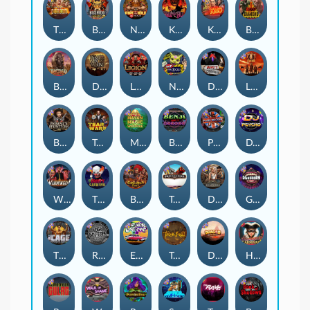
The Border
Bushido Way xNudge
Nexus Fire In The Hole xBomb
Kill Em All
Kiss My Chainsaw
Blood Diamond
Buffalo Hunter
Dead Men Walking
Legion X
Nexus Outsourced
Devil's Crossroad
Little Bighorn
Bounty Hunters xNudge®
Tsar Wars
Mayan Magic Wildfire
Benji Killed in Vegas
Punk Rocker
DJ Psycho
Whacked
The Creepy Carnival
Barbarian Fury
Tombstone
Deadwood xNudge
Gluttony
The Cage
Rock Bottom
East Coast Vs West Coast
True kult
Dragon Tribe
Harlequin Carnival