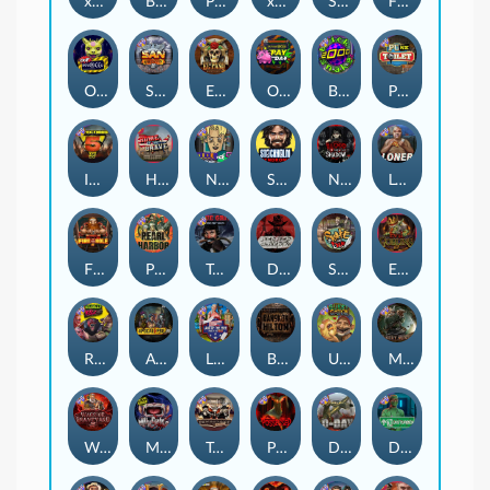
xWays Hoarder 2
Blood & Shadow
Punk Rocker 2
xWays Hoarder xSplit
Serial
Flight Mode
Outsourced
San Quentin xWays
El Pasa Gunfight xNudge
Outsourced: Payday
Brick Snake 2000
Punk Toilet
Infectious 5 xWays
Home of the Brave
Nine To Five
Stockholm Syndrome
Nexus Blood & Shadow
Loner
Fire In The Hole xBomb
Pearl Harbor
True Grit Redemption
Dead, Dead, or Deader
Skate or Die
Evil Goblins xBomb
Roadkill
Apocalypse Super xNudge
Land of the Free
Bangkok Hilton
Ugliest Catch
Misery Mining
Warrior Graveyard xNudge
Munchies
Tombstone No Mercy
Possessed
D Day
Disturbed