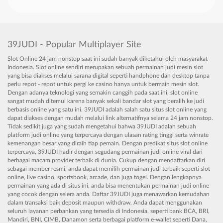
39JUDI - Popular Multiplayer Site
Slot Online 24 jam nonstop saat ini sudah banyak diketahui oleh masyarakat
Indonesia. Slot online sendiri merupakan sebuah permainan judi mesin slot
yang bisa diakses melalui sarana digital seperti handphone dan desktop tanpa
perlu repot - repot untuk pergi ke casino hanya untuk bermain mesin slot.
Dengan adanya teknologi yang semakin canggih pada saat ini, slot online
sangat mudah ditemui karena banyak sekali bandar slot yang beralih ke judi
berbasis online yang satu ini. 39JUDI adalah salah satu situs slot online yang
dapat diakses dengan mudah melalui link alternatifnya selama 24 jam nonstop.
Tidak sedikit juga yang sudah mengetahui bahwa 39JUDI adalah sebuah
platform judi online yang terpercaya dengan ulasan rating tinggi serta winrate
kemenangan besar yang diraih tiap pemain. Dengan predikat situs slot online
terpercaya, 39JUDI hadir dengan segudang permainan judi online viral dari
berbagai macam provider terbaik di dunia. Cukup dengan mendaftarkan diri
sebagai member resmi, anda dapat memilih permainan judi terbaik seperti slot
online, live casino, sportsbook, arcade, dan juga togel. Dengan lengkapnya
permainan yang ada di situs ini, anda bisa menentukan permainan judi online
yang cocok dengan selera anda. Daftar 39JUDI juga menawarkan kemudahan
dalam transaksi baik deposit maupun withdraw. Anda dapat menggunakan
seluruh layanan perbankan yang tersedia di Indonesia, seperti bank BCA, BRI,
Mandiri, BNI, CIMB, Danamon serta berbagai platform e-wallet seperti Dana,