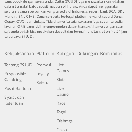
yang cocok dengan selera anda. Daftar 39JUDI juga menawarkan kemudahan
dalam transaksi baik deposit maupun withdraw. Anda dapat menggunakan
seluruh layanan perbankan yang tersedia di Indonesia, seperti bank BCA, BRI,
Mandiri, BNI, CIMB, Danamon serta berbagai platform e-wallet seperti Dana,
Gopay, OVO, dan Linkaja. Tidak hanya itu saja, sekarang juga sudah tersedia
layanan QRIS yang lebih mempermudah dalam transaksi, hanya dengan scan
saja anda sudah bisa melakukan deposit dan bermain di situs slot online 24 jam
terpercaya 39JUDI.
Kebijaksanaan
Platform
Kategori
Dukungan
Komunitas
Tentang 39JUDI
Promosi
Hot
Games
Responsible
Loyalty
Gambling
Slots
Referral
Pusat Bantuan
Live
Casino
Syarat dan
Ketentuan
Race
Togel
Olahraga
Crash