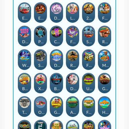
Eternal Duel
EPIC BULLETS & BOUNTY
Dusk Princess
Le Bunny
2 Wild 2 Die
Fist Of Destruction
Dork Unit
Pray for Three
Chaos Crew 2
Fighter Pit
Stormforged
Rusty & Curly
Wishbringer
Slayers Inc
Dorks of The Deep
Rotten
FRKN Bananas
Marlin Master
Benny The Beer
Xmas Drop
Bloodthirst
Densho
Undead Fortune
Gladiator Legends
Toshi Video Club
OmNom
Get The Cheese
Aztec Twist
Fruit Duel
Hop'n'Pop