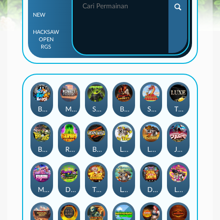
NEW
HACKSAW
OPEN
RGS
Beam Boys
Monkey Frenzy 2: Boss is Here!
Spinman
BULLETS AND BOUNTY
SMOKING DRAGON
The Luxe
BASH BROS
Ronin Stackways
Born Wild
LE ZEUS
LE COWBOY
JAWS OF JUSTICE
MIAMI MAYHEM
DONNY AND DANNY
TIGER LEGENDS
Le Fisherman
DEAL WITH DEATH
LE KING