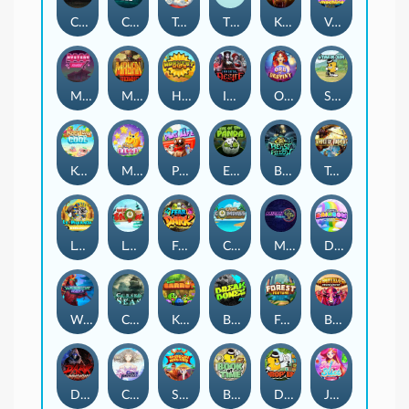
Chaos Crew
Cubes 2
Tai The Toad
The Respinners
Klowns
Vending Machine
Mystery Motel
Mayan Stackways
Harvest Wilds
Immortal Desire
Orb of Destiny
Stack'em
Keep 'em Cool
Magic Piggy
Pug Life
Eye of the Panda
Beast Below
Temple of Torment
Le Pharaoh
Let It Snow
Fear the Dark
Cash Compass
Miami Multiplier
Double Rainbow
Warrior Ways
Cursed Seas
King Carrot
Break Bones
Forest Fortune
Buffalo Stack'n'Sync
Dark Summoning
Cloud Princess
Shaolin Master
Book of Time
Drop'em
Jelly Slice