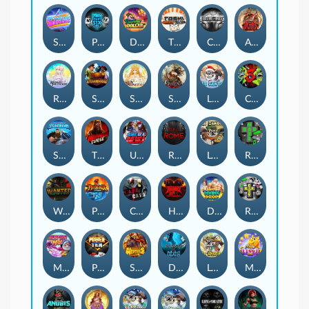
Superstar Sevens
PRAY FOR SIX
Danny Dollar
TOSHI WAYS CLUB
CIRCLE OF LIFE
ARMY OF ARES
RAINBOW PRINCESS
STEAMRUNNERS
SUN PRINCESS
SPEAR OF ATHENA
LE SANTA
CHAOS CREW 3
STORMBORN
THE WILDWOOD CURSE
Ultimate Slot of America
Reign of Rome
Le Bandit
Rad Maxx
Wanted Dead or a Wild
Phoenix
Cash Crew
Hounds Of Hell
Divine Drop
RIP City
Munchy Milo
Power of 10
Strength Of Hercules
Dynasty of Death
Le Digger
Magic Piggy OG