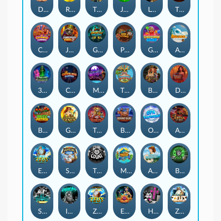
Darkside Prairie: Magical Beast
Raidmark
The Lost Book of Mummy’s Curse
Jumpasaurs
Leatherheads
The Jack & Rose
Crowned Corners
Junkyard Kings 2
Ghostly Hallows
Peek & Pounce
Gobstopper Grind
Avalanche
3 Arcane Cauldrons
Crownlings Clusters
Midnight Mirage
Tikitopia BoosterBelt
Bonnie's Buccaneers
Demon Queen
Buzz Patrol
Gearlab Genius
The Crime File
Behind Bars: Masterplan
Opa Santorini!
Arena of Iron
Epic Ze Zeus
Supreme Zeus
THE COUNT
MARLIN MASTERS: THE BIG HAUL
Aiko and the Wind Spirit
Booze Bash
SixSixSix
Invictus
Ze Zeus
Eye of Medusa
Hot Ross
Zeus Ze Zecond