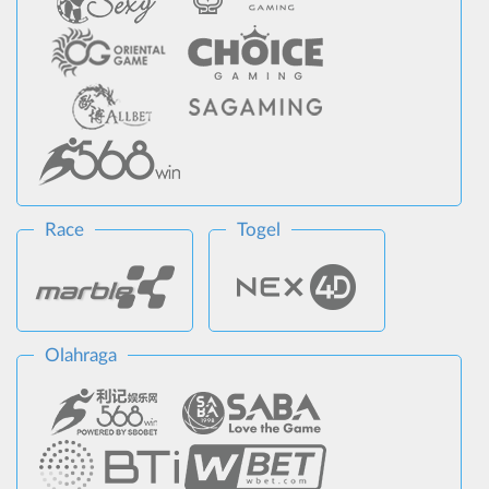
Race
Togel
Olahraga