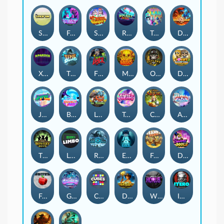
Stick'em
Feel The Beat
Snow Slingers
Rocket Reels
Twisted Lab
Dragon’s Domain
Xpander
Time Spinners
Fire My Laser
Mighty Masks
Outlasw Inc
Donut Division
Joker Bombs
BOUNCY BOMBS
Le Viking
Tasty Treats
Cash Quest
Alpha Eagle
The Bowery Boys
Limbo
Rise of Ymir
Evil Eyes
Frank's Farm
DONNY DOUGH
Frutz
Gronk's Gems
Cubes
Dawn of Kings
Wings of Horus
ITERO