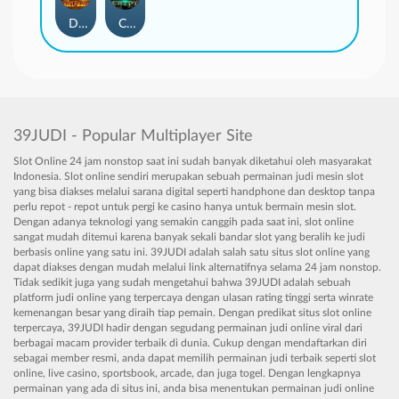
Duel at Dawn
Cursed Crypt
39JUDI - Popular Multiplayer Site
Slot Online 24 jam nonstop saat ini sudah banyak diketahui oleh masyarakat
Indonesia. Slot online sendiri merupakan sebuah permainan judi mesin slot
yang bisa diakses melalui sarana digital seperti handphone dan desktop tanpa
perlu repot - repot untuk pergi ke casino hanya untuk bermain mesin slot.
Dengan adanya teknologi yang semakin canggih pada saat ini, slot online
sangat mudah ditemui karena banyak sekali bandar slot yang beralih ke judi
berbasis online yang satu ini. 39JUDI adalah salah satu situs slot online yang
dapat diakses dengan mudah melalui link alternatifnya selama 24 jam nonstop.
Tidak sedikit juga yang sudah mengetahui bahwa 39JUDI adalah sebuah
platform judi online yang terpercaya dengan ulasan rating tinggi serta winrate
kemenangan besar yang diraih tiap pemain. Dengan predikat situs slot online
terpercaya, 39JUDI hadir dengan segudang permainan judi online viral dari
berbagai macam provider terbaik di dunia. Cukup dengan mendaftarkan diri
sebagai member resmi, anda dapat memilih permainan judi terbaik seperti slot
online, live casino, sportsbook, arcade, dan juga togel. Dengan lengkapnya
permainan yang ada di situs ini, anda bisa menentukan permainan judi online