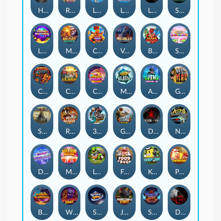
Hand of Anubis
Rise of Fortuna
LE FOOTBALL FAN
LE HOOLIGAN
Life and Death
Shadow Treasure
Lucky Multifruit
Merlin's Mania
Chicken Man
Valhalla: Wild Winter
Blaze Buddies
Sticky Candyland
Crystal Robot
Coop Clash
Chocolate Rocket
Marlin Masters Atlantis
Aliens Among Us
Grug Make Fire
Sand and Ashes
Red Rascal™
3 Cursed Chests™
Great Game Rockies
Death Becomes You
Nitro Nights
Dandy Diamonds
Max Win Machine
Le Prechaun
Fred's Food Truck
Keep 'em
Piggy Cluster Hunt
Barrel Bonanza
Wild Dojo Strike
Space Zoo
Junkyard Kings
Shadow Strike
Dark Spiral