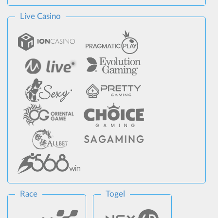
Live Casino
Race
Togel