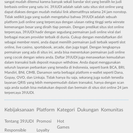
sangat mudah ditemui karena banyak sekali bandar slot yang beralih ke judi
berbasis online yang satu ini. 39JUDI adalah salah satu situs slot online yang
dapat diakses dengan mudah melalui link alternatifnya selama 24 jam nonstop.
Tidak sedikit juga yang sudah mengetahui bahwa 39JUDI adalah sebuah
platform judi online yang terpercaya dengan ulasan rating tinggi serta winrate
kemenangan besar yang diraih tiap pemain. Dengan predikat situs slot online
terpercaya, 39JUDI hadir dengan segudang permainan judi online viral dari
berbagai macam provider terbaik di dunia. Cukup dengan mendaftarkan diri
sebagai member resmi, anda dapat memilih permainan judi terbaik seperti slot
online, live casino, sportsbook, arcade, dan juga togel. Dengan lengkapnya
permainan yang ada di situs ini, anda bisa menentukan permainan judi online
yang cocok dengan selera anda. Daftar 39JUDI juga menawarkan kemudahan
dalam transaksi baik deposit maupun withdraw. Anda dapat menggunakan
seluruh layanan perbankan yang tersedia di Indonesia, seperti bank BCA, BRI,
Mandiri, BNI, CIMB, Danamon serta berbagai platform e-wallet seperti Dana,
Gopay, OVO, dan Linkaja. Tidak hanya itu saja, sekarang juga sudah tersedia
layanan QRIS yang lebih mempermudah dalam transaksi, hanya dengan scan
saja anda sudah bisa melakukan deposit dan bermain di situs slot online 24 jam
terpercaya 39JUDI.
Kebijaksanaan
Platform
Kategori
Dukungan
Komunitas
Tentang 39JUDI
Promosi
Hot
Games
Responsible
Loyalty