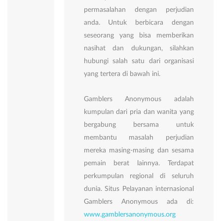
permasalahan dengan perjudian
anda. Untuk berbicara dengan
seseorang yang bisa memberikan
nasihat dan dukungan, silahkan
hubungi salah satu dari organisasi
yang tertera di bawah ini.
Gamblers Anonymous adalah
kumpulan dari pria dan wanita yang
bergabung bersama untuk
membantu masalah perjudian
mereka masing-masing dan sesama
pemain berat lainnya. Terdapat
perkumpulan regional di seluruh
dunia. Situs Pelayanan internasional
Gamblers Anonymous ada di:
www.gamblersanonymous.org