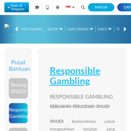
Main di
MASUK
DAF
Telegram
HOT GAMES
SLOTS
LIVE CASINO
RACE
TOGEL
Pusat
Responsible
Bantuan
Gambling
Tentang
39JUDI
RESPONSIBLE GAMBLING
KEBIJAKAN PERJUDIAN 39JUDI
Responsible
Gambling
39JUDI
berkomitmen untuk
mengesahkan taruhan yang