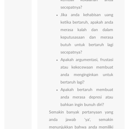
kembali kekalahan anda
secepatnya?
Jika anda kehabisan uang
ketika bertaruh, apakah anda
merasa kalah dan dalam
keputusasaan dan merasa
butuh untuk bertaruh lagi
secepatnya?
Apakah argumentasi, frustasi
atau kekecewaan membuat
anda menginginkan untuk
bertaruh lagi?
Apakah bertaruh membuat
anda merasa depresi atau
bahkan ingin bunuh diri?
Semakin banyak pertanyaan yang
anda jawab 'ya', semakin
menunjukkan bahwa anda memiliki