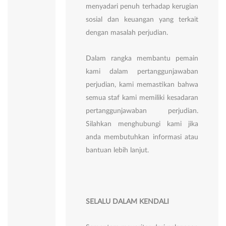
menyadari penuh terhadap kerugian
sosial dan keuangan yang terkait
dengan masalah perjudian.
Dalam rangka membantu pemain
kami dalam pertanggunjawaban
perjudian, kami memastikan bahwa
semua staf kami memiliki kesadaran
pertanggunjawaban perjudian.
Silahkan menghubungi kami jika
anda membutuhkan informasi atau
bantuan lebih lanjut.
SELALU DALAM KENDALI