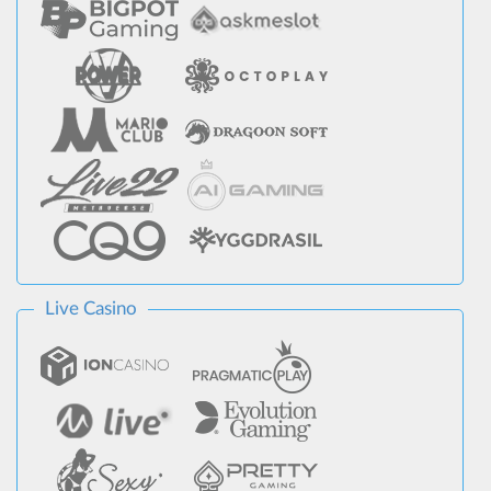
Live Casino