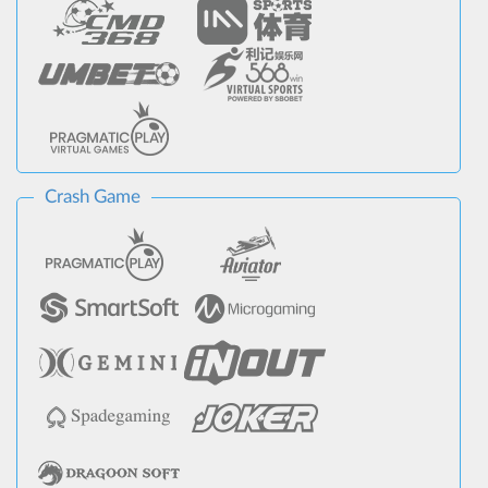
Crash Game