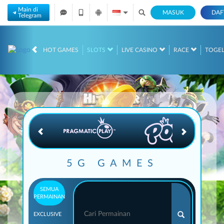
Main di
MASUK
DAF
Telegram
IDR
12,668,083,
HOT GAMES
SLOTS
LIVE CASINO
RACE
TOGE
5G GAMES
SEMUA
PERMAINAN
EXCLUSIVE