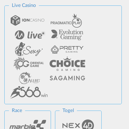
Live Casino
Race
Togel