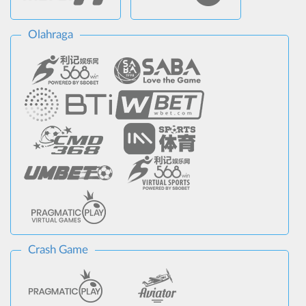
Olahraga
Crash Game