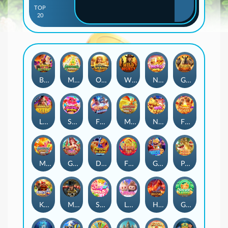
TOP
20
BANDITO RETURNS
MAHJONG 5 DRAGONS
OLYMPUS APOLLO
WILD BOUNTY
NEKO X NEKO
GOLDEN RHINO
LEGACY OF AZTEC
SUGAR FRENZY
FIERY BOXING
MAHJONG WAYS 3+
NEKO TITAN
FORTUNE HORSES
MAHJONG WAYS 3
GOLDEN ISLAND
DRAGON TIGER SHOWDOWN
FORTUNE TRIO
GOVERNMENT DISCO 2
PICHU PICHU
KING'S REALM
MEGA ACE
SUGAR HIGH5
LABUBY
HAMMER OF VULCAN
GOLDEN LEGEND