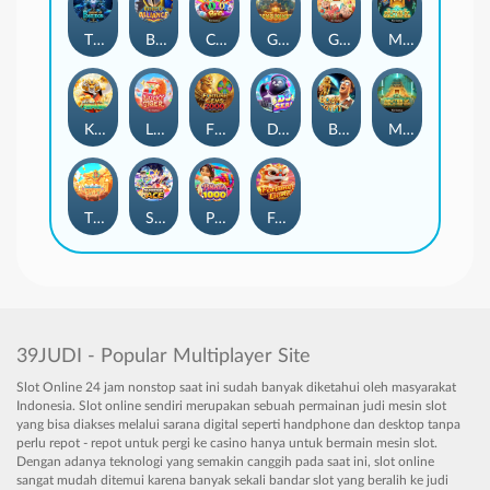
THRONE OF POSEIDON
BATTLE OF ALLIANCE
Color Bingo
GEMS MINER
GOD OF FORTUNE 2
MASTER OF GOLD MINER 2
KUNG FU LEOPARD
LUCKY TIGER
FORTUNE GEMS 2000
DJ SEAL
Book of Egypt
MASTER OF GOLD MINER
TREASURES OF EGYPT
SUPREME ACE
PINATA 1000
Fortune Lion
39JUDI - Popular Multiplayer Site
Slot Online 24 jam nonstop saat ini sudah banyak diketahui oleh masyarakat
Indonesia. Slot online sendiri merupakan sebuah permainan judi mesin slot
yang bisa diakses melalui sarana digital seperti handphone dan desktop tanpa
perlu repot - repot untuk pergi ke casino hanya untuk bermain mesin slot.
Dengan adanya teknologi yang semakin canggih pada saat ini, slot online
sangat mudah ditemui karena banyak sekali bandar slot yang beralih ke judi