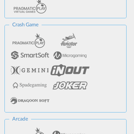
Crash Game
Arcade