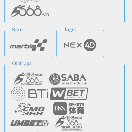
Race
Togel
Olahraga