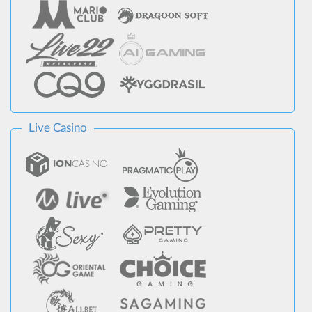
Live Casino