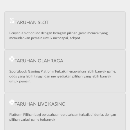
TARUHAN SLOT
Penyedia slot online dengan beragam pilihan game menarik yang
memudahkan pemain untuk mencapai jackpot
TARUHAN OLAHRAGA
Sportsbook Gaming Platform Terbaik menawarkan lebih banyak game,
odds yang lebih tinggi, dan menyediakan pilihan yang lebih banyak
untuk pemain.
TARUHAN LIVE KASINO
Platform Pilihan bagi perusahaan-perusahaan terbaik di dunia, dengan
pilihan variasi game terbanyak