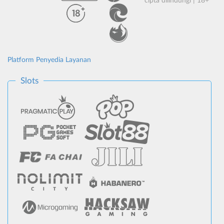
cipta dilindungi | 18+
Platform Penyedia Layanan
Slots