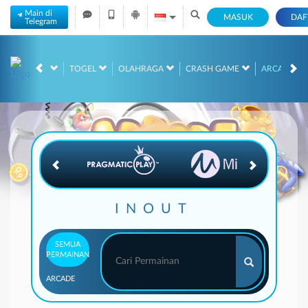
Main di
MASUK
DAF
Telegram
NO
RACE
TOGEL
OLAHRAGA
CRASH GAME
ARCADE
INOUT
SEMUA
PERMAINAN
ARCADE