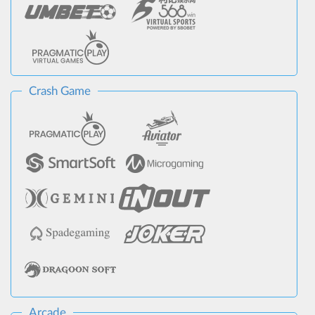
Crash Game
Arcade