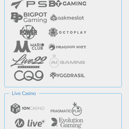
Live Casino