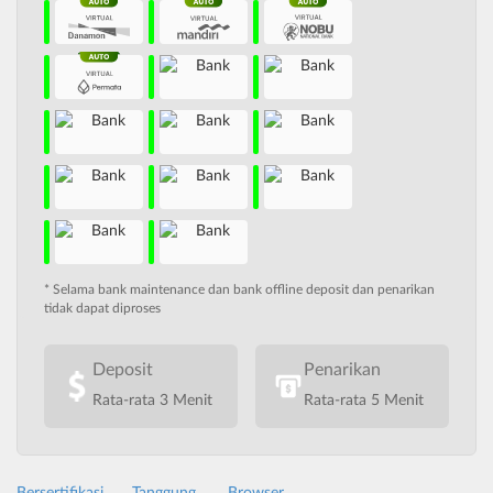
* Selama bank maintenance dan bank offline deposit dan penarikan
tidak dapat diproses
Deposit
Penarikan
Rata-rata 3 Menit
Rata-rata 5 Menit
Bersertifikasi
Tanggung
Browser