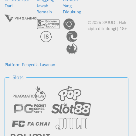
Dari
Jawab
Yang
Bermain
Didukung
©2026 39JUDI. Hak
cipta dilindungi | 18+
Platform Penyedia Layanan
Slots