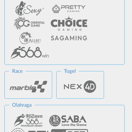
Race
Togel
Olahraga