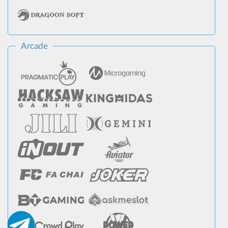
Arcade