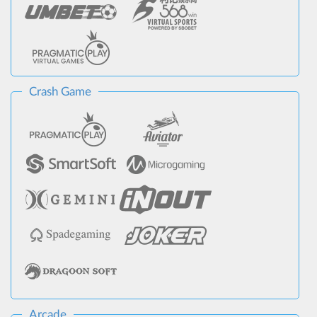
Crash Game
Arcade