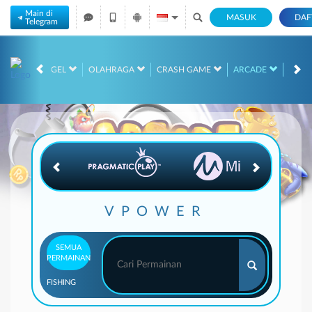
Main di
MASUK
DAF
Telegram
RACE
TOGEL
OLAHRAGA
CRASH GAME
ARCADE
SABU
VPOWER
SEMUA
PERMAINAN
FISHING