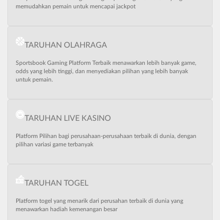
memudahkan pemain untuk mencapai jackpot
TARUHAN OLAHRAGA
Sportsbook Gaming Platform Terbaik menawarkan lebih banyak game,
odds yang lebih tinggi, dan menyediakan pilihan yang lebih banyak
untuk pemain.
TARUHAN LIVE KASINO
Platform Pilihan bagi perusahaan-perusahaan terbaik di dunia, dengan
pilihan variasi game terbanyak
TARUHAN TOGEL
Platform togel yang menarik dari perusahan terbaik di dunia yang
menawarkan hadiah kemenangan besar