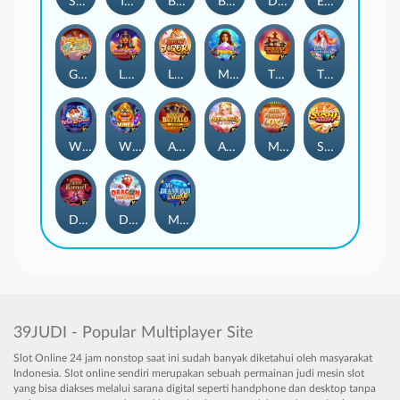
Sugar Candy Bonanza
Treasures of Olympus 1000
BREAK THE BANK
BUNNY VIP NIGHT
DIAMOND KING
EYES OF RA
GOLDEN FORTUNE HORSE
LADY OF RA
LUCKY TIGER
MAGIC PEARLS
THE BIG THE FAT THE UGLY
TIDES OF FORTUNE
WHITE ELEPHANT
WILD MINER
AFRICAN BUFFALO 5000
APHRODITE’S BLESSING
MEGA FORTUNE OX
SUSHI RUSH
DRACULA’S CASTLE BANQUET
DRAGON FORTUNE
MR DIAMOND DELUXE
39JUDI - Popular Multiplayer Site
Slot Online 24 jam nonstop saat ini sudah banyak diketahui oleh masyarakat
Indonesia. Slot online sendiri merupakan sebuah permainan judi mesin slot
yang bisa diakses melalui sarana digital seperti handphone dan desktop tanpa