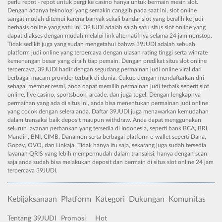
perlu repot - repot untuk pergi ke casino hanya untuk bermain mesin slot.
Dengan adanya teknologi yang semakin canggih pada saat ini, slot online
sangat mudah ditemui karena banyak sekali bandar slot yang beralih ke judi
berbasis online yang satu ini. 39JUDI adalah salah satu situs slot online yang
dapat diakses dengan mudah melalui link alternatifnya selama 24 jam nonstop.
Tidak sedikit juga yang sudah mengetahui bahwa 39JUDI adalah sebuah
platform judi online yang terpercaya dengan ulasan rating tinggi serta winrate
kemenangan besar yang diraih tiap pemain. Dengan predikat situs slot online
terpercaya, 39JUDI hadir dengan segudang permainan judi online viral dari
berbagai macam provider terbaik di dunia. Cukup dengan mendaftarkan diri
sebagai member resmi, anda dapat memilih permainan judi terbaik seperti slot
online, live casino, sportsbook, arcade, dan juga togel. Dengan lengkapnya
permainan yang ada di situs ini, anda bisa menentukan permainan judi online
yang cocok dengan selera anda. Daftar 39JUDI juga menawarkan kemudahan
dalam transaksi baik deposit maupun withdraw. Anda dapat menggunakan
seluruh layanan perbankan yang tersedia di Indonesia, seperti bank BCA, BRI,
Mandiri, BNI, CIMB, Danamon serta berbagai platform e-wallet seperti Dana,
Gopay, OVO, dan Linkaja. Tidak hanya itu saja, sekarang juga sudah tersedia
layanan QRIS yang lebih mempermudah dalam transaksi, hanya dengan scan
saja anda sudah bisa melakukan deposit dan bermain di situs slot online 24 jam
terpercaya 39JUDI.
Kebijaksanaan
Platform
Kategori
Dukungan
Komunitas
Tentang 39JUDI
Promosi
Hot