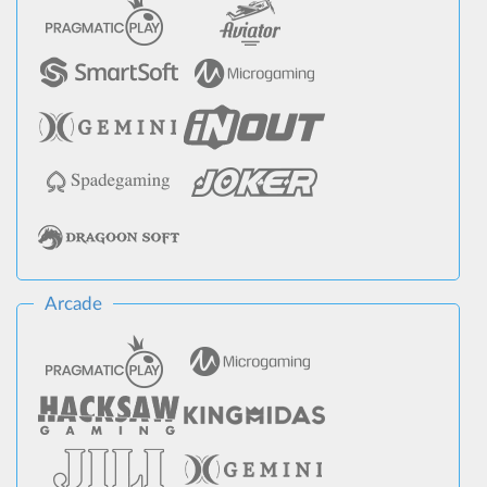
Arcade