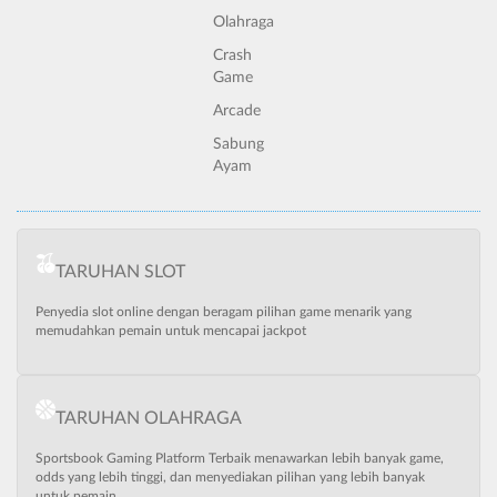
Olahraga
Crash
Game
Arcade
Sabung
Ayam
TARUHAN SLOT
Penyedia slot online dengan beragam pilihan game menarik yang
memudahkan pemain untuk mencapai jackpot
TARUHAN OLAHRAGA
Sportsbook Gaming Platform Terbaik menawarkan lebih banyak game,
odds yang lebih tinggi, dan menyediakan pilihan yang lebih banyak
untuk pemain.