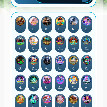
Cowboy Bullseye
Love Paradise
Black WuKong
Fa Fa Caishen
AI OF ZEUS
DJ Maxx
Joker
Demon Fox
Steampunk Heist
Alice Dream
Mecha Kaiju
Temple of Horus
Guan Yu
Dragon Festive
Viking Quest
Little Mermaid
Kaiju Battle
Kart Rush
Nexus Blade
Alien Invasion
Spider Woman
Space Cat
Felix The Robber
Valkyrie Profile