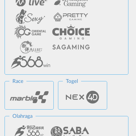
Race
Togel
Olahraga