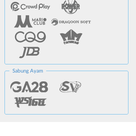
Sabung Ayam