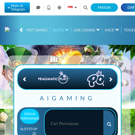
Main di
MASUK
DAF
Telegram
IDR
12,687,045,
HOT GAMES
SLOTS
LIVE CASINO
RACE
TOGE
AIGAMING
SEMUA
PERMAINAN
SLOTS
TOP
20