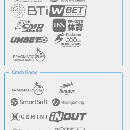
Crash Game