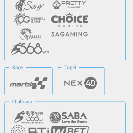
Race
Togel
Olahraga