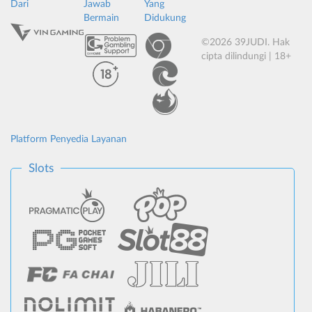
Dari
Jawab
Yang
Bermain
Didukung
©2026 39JUDI. Hak
cipta dilindungi | 18+
Platform Penyedia Layanan
Slots