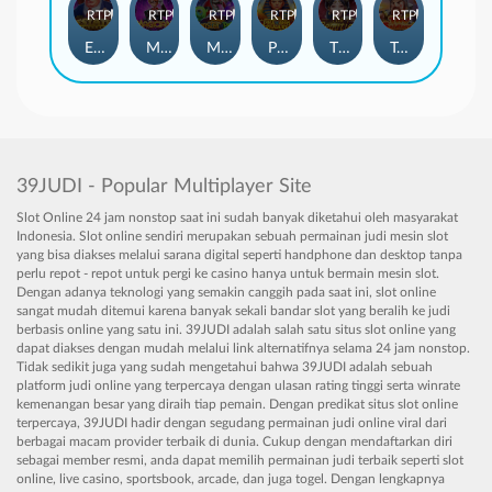
RTP
95%
RTP
91%
RTP
82%
RTP
79%
RTP
82%
RTP
93%
Estate Rich Man
Magician
Monster Pop
Pharaoh Treasures
The Beauties
Toy Soldiers
39JUDI - Popular Multiplayer Site
Slot Online 24 jam nonstop saat ini sudah banyak diketahui oleh masyarakat
Indonesia. Slot online sendiri merupakan sebuah permainan judi mesin slot
yang bisa diakses melalui sarana digital seperti handphone dan desktop tanpa
perlu repot - repot untuk pergi ke casino hanya untuk bermain mesin slot.
Dengan adanya teknologi yang semakin canggih pada saat ini, slot online
sangat mudah ditemui karena banyak sekali bandar slot yang beralih ke judi
berbasis online yang satu ini. 39JUDI adalah salah satu situs slot online yang
dapat diakses dengan mudah melalui link alternatifnya selama 24 jam nonstop.
Tidak sedikit juga yang sudah mengetahui bahwa 39JUDI adalah sebuah
platform judi online yang terpercaya dengan ulasan rating tinggi serta winrate
kemenangan besar yang diraih tiap pemain. Dengan predikat situs slot online
terpercaya, 39JUDI hadir dengan segudang permainan judi online viral dari
berbagai macam provider terbaik di dunia. Cukup dengan mendaftarkan diri
sebagai member resmi, anda dapat memilih permainan judi terbaik seperti slot
online, live casino, sportsbook, arcade, dan juga togel. Dengan lengkapnya