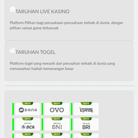
TARUHAN LIVE KASINO
Platform Pilihan bagi perusahaan-perusahaan terbaik di dunia, dengan
pilihan variasi game terbanyak
TARUHAN TOGEL
Platform togel yang menarik dari perusahan terbaik di dunia yang
menawarkan hadiah kemenangan besar