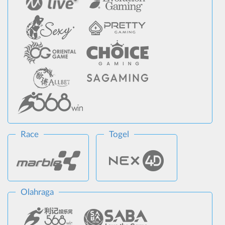
Race
Togel
Olahraga