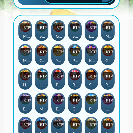
RTP
RTP
RTP
RTP
RTP
96%
RTP
Mahjong Frenzy
Sharkalicious
Gods of Asgard
Sky Chasers
Legend of King Kong
Mahjong Frenzy : Tiles of Fortunes
RTP
RTP
97%
RTP
RTP
95%
RTP
96%
RTP
98%
Money Tree Slot
CNY Fever
Yokai Treasure
Paw House
Kirin Legends
Golden Lion
RTP
98%
RTP
RTP
RTP
97%
RTP
97%
RTP
98%
Highway Kings HD
Lost Paradise 2
Play If You Dare
Bozo's Trick
Sky Lantern
Royal Pastry Chef
RTP
RTP
97%
RTP
RTP
95%
RTP
95%
RTP
95%
Elementalist
Magic Lamp Carnival
Evil Queen Cauldron
Gate of Ninja
Paw House 2
Let's Party
RTP
RTP
95%
RTP
96%
RTP
RTP
96%
RTP