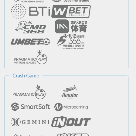
Crash Game