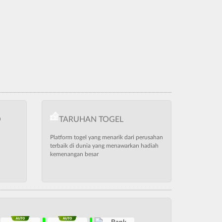
O
TARUHAN TOGEL
Platform togel yang menarik dari perusahan
terbaik di dunia yang menawarkan hadiah
kemenangan besar