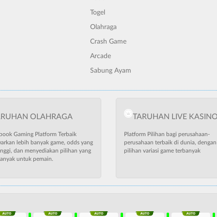
Togel
Olahraga
Crash Game
Arcade
Sabung Ayam
ARUHAN OLAHRAGA
TARUHAN LIVE KASIN
book Gaming Platform Terbaik
Platform Pilihan bagi perusahaan-
rkan lebih banyak game, odds yang
perusahaan terbaik di dunia, dengan
tinggi, dan menyediakan pilihan yang
pilihan variasi game terbanyak
banyak untuk pemain.