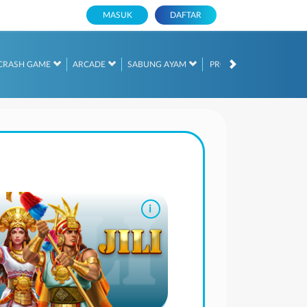
MASUK
DAFTAR
PROMOSI
CRASH GAME
ARCADE
SABUNG AYAM
i