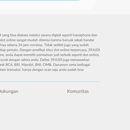
 yang bisa diakses melalui sarana digital seperti handphone dan
 slot online sangat mudah ditemui karena banyak sekali bandar
tifnya selama 24 jam nonstop. Tidak sedikit juga yang sudah
iap pemain. Dengan predikat situs slot online terpercaya, 39JUDI
, anda dapat memilih permainan judi terbaik seperti slot online,
g cocok dengan selera anda. Daftar 39JUDI juga menawarkan
ank BCA, BRI, Mandiri, BNI, CIMB, Danamon serta berbagai
lam transaksi, hanya dengan scan saja anda sudah bisa
ukungan
Komunitas