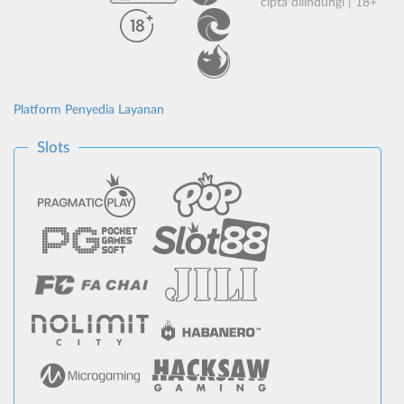
cipta dilindungi | 18+
Platform Penyedia Layanan
Slots