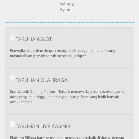
Sabung
Ayam
TARUHAN SLOT
Penyedia slot online dengan beragam pilihan game menarik yang
memudahkan pemain untuk mencapai jackpot
TARUHAN OLAHRAGA
Sportsbook Gaming Platform Terbaik menawarkan lebih banyak game,
odds yang lebih tinggi, dan menyediakan pilihan yang lebih banyak
untuk pemain.
TARUHAN LIVE KASINO
Platform Pilihan bagi perusahaan-perusahaan terbaik di dunia, dengan