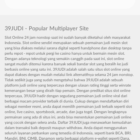
39JUDI - Popular Multiplayer Site
Slot Online 24 jam nonstop saat ini sudah banyak diketahui oleh masyarakat
Indonesia. Slot online sendiri merupakan sebuah permainan judi mesin slot
yang bisa diakses melalui sarana digital seperti handphone dan desktop tanpa
perlu repot - repot untuk pergi ke casino hanya untuk bermain mesin slot.
Dengan adanya teknologi yang semakin canggih pada saat ini, slot online
sangat mudah ditemui karena banyak sekali bandar slot yang beralih ke judi
berbasis online yang satu ini. 39JUDI adalah salah satu situs slot online yang
dapat diakses dengan mudah melalui link alternatifnya selama 24 jam nonstop.
Tidak sedikit juga yang sudah mengetahui bahwa 39JUDI adalah sebuah
platform judi online yang terpercaya dengan ulasan rating tinggi serta winrate
kemenangan besar yang diraih tiap pemain. Dengan predikat situs slot online
terpercaya, 39JUDI hadir dengan segudang permainan judi online viral dari
berbagai macam provider terbaik di dunia. Cukup dengan mendaftarkan diri
sebagai member resmi, anda dapat memilih permainan judi terbaik seperti slot
online, live casino, sportsbook, arcade, dan juga togel. Dengan lengkapnya
permainan yang ada di situs ini, anda bisa menentukan permainan judi online
yang cocok dengan selera anda. Daftar 39JUDI juga menawarkan kemudahan
dalam transaksi baik deposit maupun withdraw. Anda dapat menggunakan
seluruh layanan perbankan yang tersedia di Indonesia, seperti bank BCA, BRI,
Mandiri, BNI, CIMB, Danamon serta berbagai platform e-wallet seperti Dana,