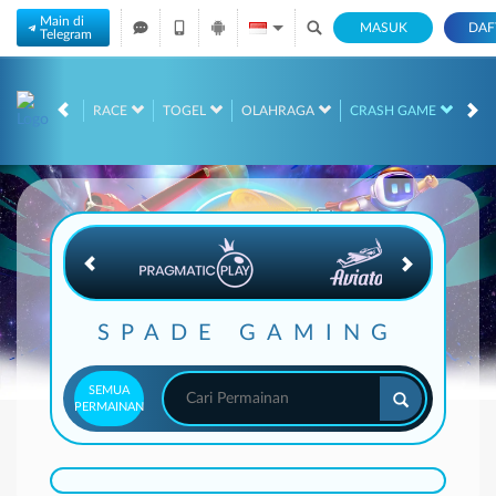
Main di
MASUK
DAF
Telegram
VE CASINO
RACE
TOGEL
OLAHRAGA
CRASH GAME
AR
SPADE GAMING
SEMUA
PERMAINAN