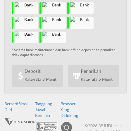
* Selama bank maintenance dan bank offline deposit dan penarikan
tidak dapat diproses
Deposit
Penarikan
Rata-rata 3 Menit
Rata-rata 5 Menit
Bersertifikasi
Tanggung
Browser
Dari
Jawab
Yang
Bermain
Didukung
©2026 39JUDI. Hak