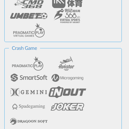
Crash Game