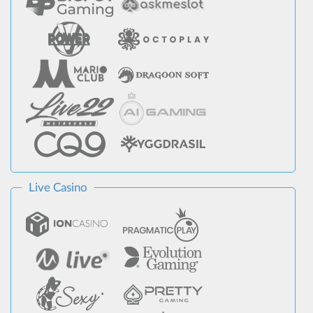
Live Casino