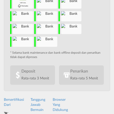
* Selama bank maintenance dan bank offline deposit dan penarikan
tidak dapat diproses
Deposit
Penarikan
Rata-rata 3 Menit
Rata-rata 5 Menit
Bersertifikasi
Tanggung
Browser
Dari
Jawab
Yang
Bermain
Didukung