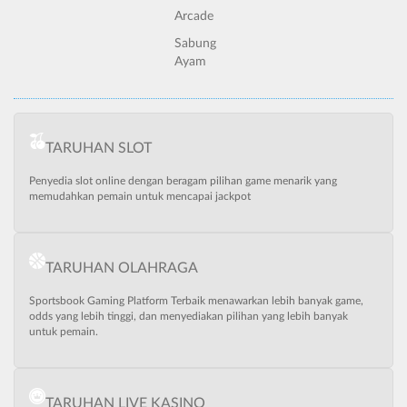
Arcade
Sabung
Ayam
TARUHAN SLOT
Penyedia slot online dengan beragam pilihan game menarik yang
memudahkan pemain untuk mencapai jackpot
TARUHAN OLAHRAGA
Sportsbook Gaming Platform Terbaik menawarkan lebih banyak game,
odds yang lebih tinggi, dan menyediakan pilihan yang lebih banyak
untuk pemain.
TARUHAN LIVE KASINO