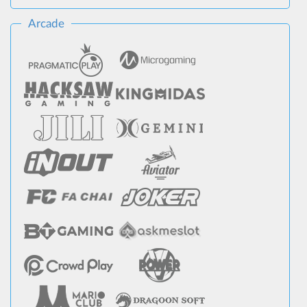
Arcade