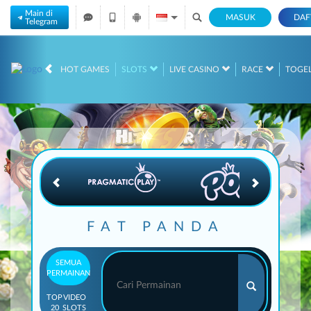
Main di
MASUK
DAF
Telegram
IDR
12,690,625,
HOT GAMES
SLOTS
LIVE CASINO
RACE
TOGE
FAT PANDA
SEMUA
PERMAINAN
TOP
VIDEO
20
SLOTS