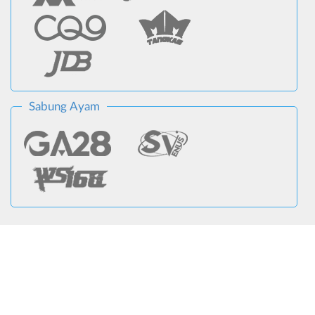
Sabung Ayam